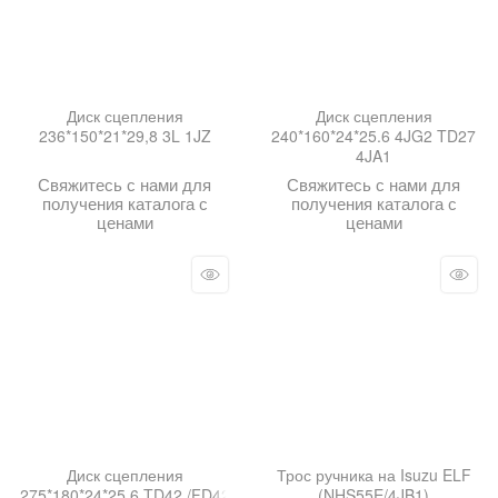
Диск сцепления
Диск сцепления
236*150*21*29,8 3L 1JZ
240*160*24*25.6 4JG2 TD27
4JA1
Свяжитесь с нами для
Свяжитесь с нами для
получения каталога с
получения каталога с
ценами
ценами
Диск сцепления
Трос ручника на Isuzu ELF
275*180*24*25.6 TD42 /FD42
(NHS55E/4JB1)