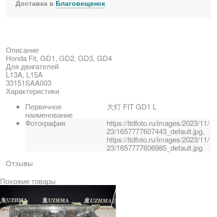
Доставка в
Благовещенск
Описание
Honda Fit, GD1, GD2, GD3, GD4
Для двигателей
L13A, L15A
33151SAA003
Характеристики
Первичное
大灯 FIT GD1 L
наименование
Фотография
https://ltdfoto.ru/images/2023/11/
23/1657777607443_default.jpg,
https://ltdfoto.ru/images/2023/11/
23/1657777606985_default.jpg
Отзывы
Похожие товары