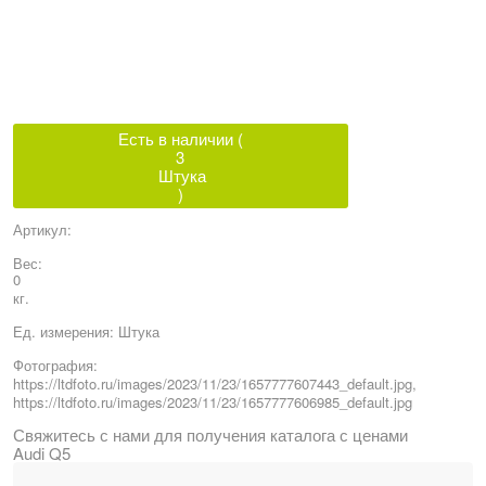
Есть в наличии (
3
Штука
)
Артикул:
Вес:
0
кг.
Ед. измерения:
Штука
Фотография:
https://ltdfoto.ru/images/2023/11/23/1657777607443_default.jpg,
https://ltdfoto.ru/images/2023/11/23/1657777606985_default.jpg
Свяжитесь с нами для получения каталога с ценами
Audi Q5