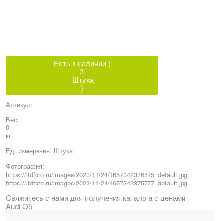
Есть в наличии (
3
Штука
)
Артикул:
Вес:
0
кг.
Ед. измерения:
Штука
Фотография:
https://ltdfoto.ru/images/2023/11/24/1657342376515_default.jpg,
https://ltdfoto.ru/images/2023/11/24/1657342375777_default.jpg
Свяжитесь с нами для получения каталога с ценами
Audi Q5