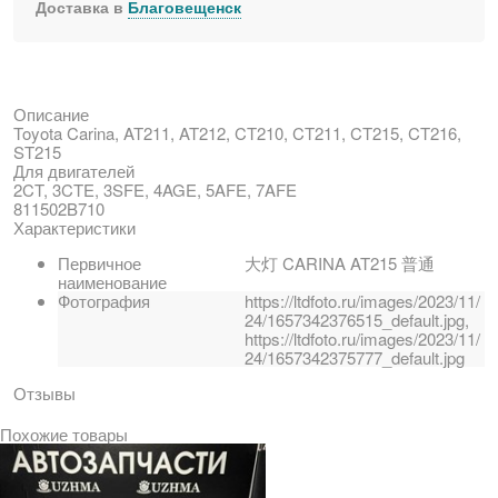
Доставка в
Благовещенск
Описание
Toyota Carina, AT211, AT212, CT210, CT211, CT215, CT216,
ST215
Для двигателей
2CT, 3CTE, 3SFE, 4AGE, 5AFE, 7AFE
811502B710
Характеристики
Первичное
大灯 CARINA AT215 普通
наименование
Фотография
https://ltdfoto.ru/images/2023/11/
24/1657342376515_default.jpg,
https://ltdfoto.ru/images/2023/11/
24/1657342375777_default.jpg
Отзывы
Похожие товары