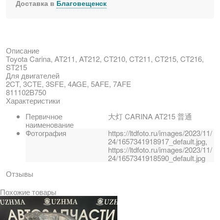
Доставка в
Благовещенск
Описание
Toyota Carina, AT211, AT212, CT210, CT211, CT215, CT216,
ST215
Для двигателей
2CT, 3CTE, 3SFE, 4AGE, 5AFE, 7AFE
811102B750
Характеристики
Первичное
大灯 CARINA AT215 普通
наименование
Фотография
https://ltdfoto.ru/images/2023/11/
24/1657341918917_default.jpg,
https://ltdfoto.ru/images/2023/11/
24/1657341918590_default.jpg
Отзывы
Похожие товары