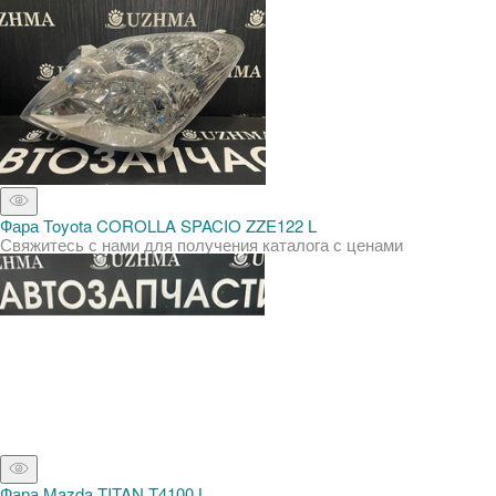
Фара Toyota COROLLA SPACIO ZZE122 L
Свяжитесь с нами для получения каталога с ценами
Фара Mazda TITAN T4100 L