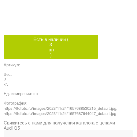
Есть в наличии (
3
шт
)
Артикул:
Вес:
0
кг.
Ед. измерения:
шт
Фотография:
https://ltdfoto.ru/images/2023/11/24/1657688530215_default.jpg,
https://ltdfoto.ru/images/2023/11/24/1657687644047_default.jpg
Свяжитесь с нами для получения каталога с ценами
Audi Q5