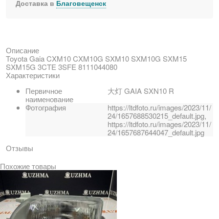
Доставка в
Благовещенск
Описание
Toyota Gaia CXM10 CXM10G SXM10 SXM10G SXM15
SXM15G 3CTE 3SFE 8111044080
Характеристики
Первичное
大灯 GAIA SXN10 R
наименование
Фотография
https://ltdfoto.ru/images/2023/11/
24/1657688530215_default.jpg,
https://ltdfoto.ru/images/2023/11/
24/1657687644047_default.jpg
Отзывы
Похожие товары