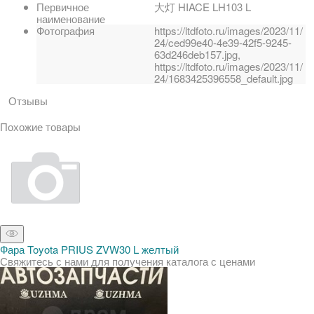
Первичное
大灯 HIACE LH103 L
наименование
Фотография
https://ltdfoto.ru/images/2023/11/
24/ced99e40-4e39-42f5-9245-
63d246deb157.jpg,
https://ltdfoto.ru/images/2023/11/
24/1683425396558_default.jpg
Отзывы
Похожие товары
Фара Toyota PRIUS ZVW30 L желтый
Свяжитесь с нами для получения каталога с ценами