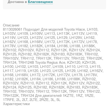
Доставка в
Благовещенск
Описание
8113026061 Подходит Для моделей Toyota Hiace, LH103,
LH103V, LH109, LH109V, LH113, LH113K, LH113V, LH119,
LH119V, LH123, LH123V, LH125, LH129, LH129V, LH162,
LH162V, LH168, LH168V, LH172, LH172K, LH172V, LH178,
LH178V, LH182, LH182K, LH184, LH186, LH188, LH188K,
RZH102, RZH102V, RZH112, RZH112K, RZH112V, RZH124,
RZH125, RZH182, RZH182K, RZH183, RZH183K, TRH102,
TRH102V, TRH112, TRH112K, TRH112V, TRH122, TRH122K,
TRH124, TRH124B Toyota Regius Ace, KZH120, KZH126,
LH100, LH102, LH103, LH107, LH109, LH110, LH113, LH115,
LH117, LH119, LH120, LH123, LH125, LH129, LH162, LH162V,
LH168, LH168V, LH172, LH172K, LH172V, LH178, LH178V,
LH182, LH182K, LH184, LH186, LH188, LH188K, RZH102,
RZH102V, RZH110, RZH112, RZH112K, RZH112V, RZH122,
RZH124, RZH125, RZH182, RZH182K, RZH183, RZH183K,
TRH102, TRH102V, TRH112, TRH112K, TRH112V, TRH122,
TRH122K, TRH124 Для двигателей 1KZTE, 1RZ, 1RZE,
1TRFE, 2L, 2LT, 2LTE, 2RZE, 3L, 5L
Характеристики