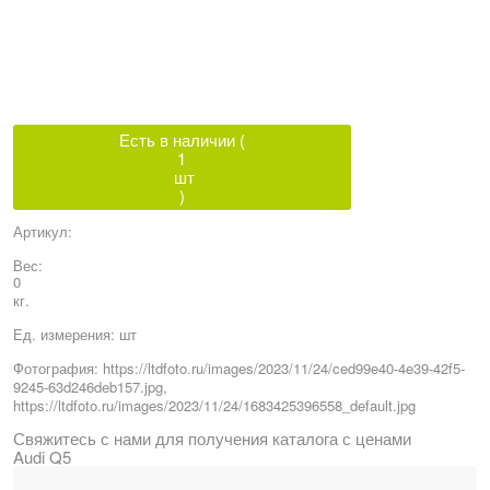
Есть в наличии (
1
шт
)
Артикул:
Вес:
0
кг.
Ед. измерения:
шт
Фотография:
https://ltdfoto.ru/images/2023/11/24/ced99e40-4e39-42f5-
9245-63d246deb157.jpg,
https://ltdfoto.ru/images/2023/11/24/1683425396558_default.jpg
Свяжитесь с нами для получения каталога с ценами
Audi Q5