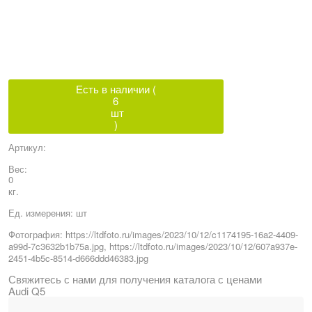
Есть в наличии (
6
шт
)
Артикул:
Вес:
0
кг.
Ед. измерения:
шт
Фотография:
https://ltdfoto.ru/images/2023/10/12/c1174195-16a2-4409-
a99d-7c3632b1b75a.jpg, https://ltdfoto.ru/images/2023/10/12/607a937e-
2451-4b5c-8514-d666ddd46383.jpg
Свяжитесь с нами для получения каталога с ценами
Audi Q5