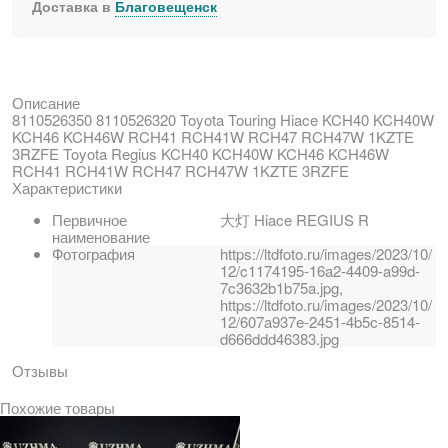
Доставка в
Благовещенск
Описание
8110526350 8110526320 Toyota Touring Hiace KCH40 KCH40W
KCH46 KCH46W RCH41 RCH41W RCH47 RCH47W 1KZTE
3RZFE Toyota Regius KCH40 KCH40W KCH46 KCH46W
RCH41 RCH41W RCH47 RCH47W 1KZTE 3RZFE
Характеристики
Первичное
大灯 Hiace REGIUS R
наименование
Фотография
https://ltdfoto.ru/images/2023/10/
12/c1174195-16a2-4409-a99d-
7c3632b1b75a.jpg,
https://ltdfoto.ru/images/2023/10/
12/607a937e-2451-4b5c-8514-
d666ddd46383.jpg
Отзывы
Похожие товары