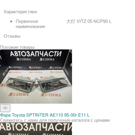
Характеристики
Первичное
大灯 VITZ 05 NCP90 L
наименование
Отзывы
Похожие товары
Фара Toyota SPTINTER AE110 95-00г E11 L
Свяжитесь с нами для получения каталога с ценами