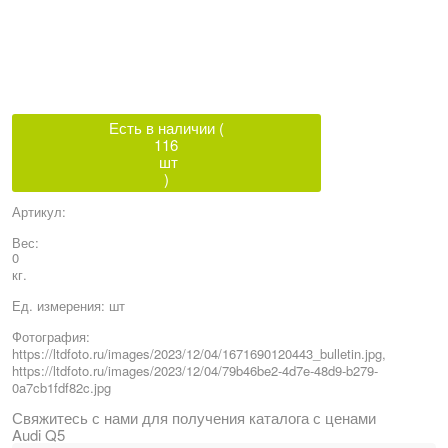
Есть в наличии (
116
шт
)
Артикул:
Вес:
0
кг.
Ед. измерения:
шт
Фотография:
https://ltdfoto.ru/images/2023/12/04/1671690120443_bulletin.jpg,
https://ltdfoto.ru/images/2023/12/04/79b46be2-4d7e-48d9-b279-
0a7cb1fdf82c.jpg
Свяжитесь с нами для получения каталога с ценами
Audi Q5