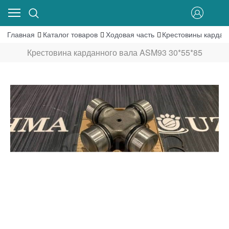
Главная
Каталог товаров
Ходовая часть
Крестовины кардан
Крестовина карданного вала ASM93 30*55*85