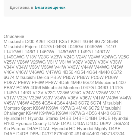
Доставка в
Благовещенск
Описание
Mitsubishi L200 K26T K33T K35T K36T 4G64 6G72 G54B
Mitsubishi Pajero L047G L049G L049GV L049GW L141G
L141GW L146G L146GW L146GWG L149G L149GW
L149GWG V13V V23C V23W V24C V24V V24W V24WG V25C
V25W V26W V26WG V31V V31W V32V V32W V33V V33W
V34V V34W V36V V36W V41W V43W V44W V44WG V45W
V46V V46W V46WG V47WG 4D56 4G54 4G64 4M40 6G72
6G74 Mitsubishi Delica PB5V PB5W PB6W PC5W PD6W
PD8W PE8W PF6W PF8W 4D56 4M40 6G72 Mitsubishi L400
PB5V PC5W 4D56 Mitsubishi Montero L047G L049G L141G
L146G L149G V13V V23C V23W V24C V24W V25W V31V
V31W V32V V32W V33V V34W V36V V36W V41W V43W V44W
V45W V46W 4D56 4G54 4G64 4M40 6G72 6G74 Mitsubishi
Montero Sport K86W K96W K97WG 4M40 6G72 Mitsubishi
Challenger K94W K94WG K96W K97WG 4D56 4M40 6G72
Hyundai H1 Hyundai Starex D4BB D4BF D4BH D4CB Hyundai
H100 Hyundai County D4AF D4AL D4DA D4DD D6AV DB9A23
Kia Pamax D4AF D4AL Hyundai HD Hyundai Mighty D4AE
D4AF D4DB D6BJ 0437187304000 491404A400 0437187304,