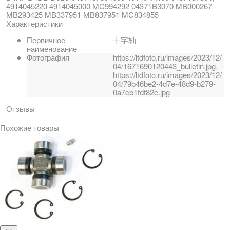
4914045220 4914045000 MC994292 04371B3070 MB000267
MB293425 MB337951 MB837951 MC834855
Характеристики
Первичное
十字轴
наименование
Фотография
https://ltdfoto.ru/images/2023/12/
04/1671690120443_bulletin.jpg,
https://ltdfoto.ru/images/2023/12/
04/79b46be2-4d7e-48d9-b279-
0a7cb1fdf82c.jpg
Отзывы
Похожие товары