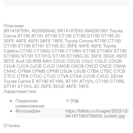
Описание
8R1419753H, 4520920040, 8R1419753G 8942051361 Toyota
Carina AT190 AT191 AT192 CT190 CT195 ST190 ST195 2C
3SFE 4AFE 4SFE 5AFE 7AFE Toyota Corona AT190 CT190
CT195 ST190 ST191 ST195 2C 3SFE 4AFE 4SFE Toyota
Caldina CT190 CT190G CT196 CT196V ET196 ET196V ST190
ST190G ST191 ST191G ST195 ST195G 2C 3SFE 3SGE 4SFE
5EFE Audi Q5 8RB AAH CDUC CDUD CGLC CGLD CGQB
CHJA CJCA CJCB CJCD CMGB CNCB CNCD CNCE CNHA
CNHC CPMA CPMB CPNB CSUA CSUB CTBA CTBC CTCB
CTCC CTPA CTUC CTUD CTVA CTXA CVUB CVUC DEHA
Toyota Carina E AT190 AT190L AT191 AT191L CT190 CT190L
ST191 ST191L 2C 3SFE 3SGE 4AFE 7AFE
Характеристики
Первичное
十字轴
наименование
Фотография
https://ltdfoto.ru/images/2023/12/
04/1671683796009_bulletin.jpg
Отзывы