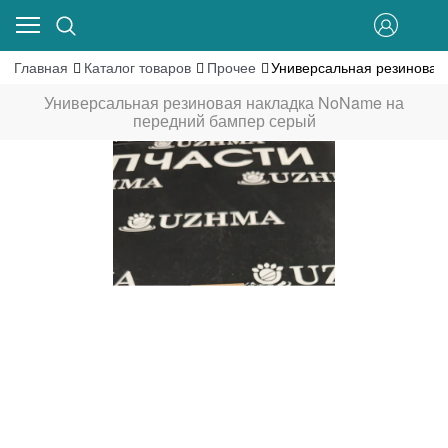
Главная
Каталог товаров
Прочее
Универсальная резиновая
Универсальная резиновая накладка NoName на
передний бампер серый