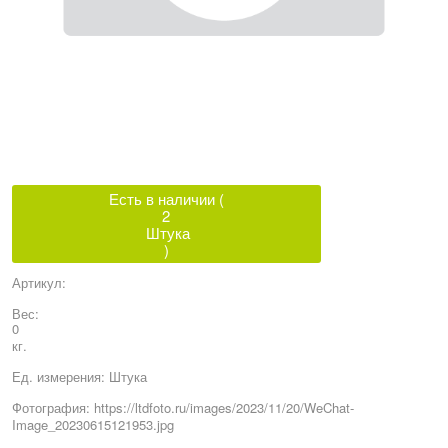
Есть в наличии (
2
Штука
)
Артикул:
Вес:
0
кг.
Ед. измерения:
Штука
Фотография:
https://ltdfoto.ru/images/2023/11/20/WeChat-
Image_20230615121953.jpg