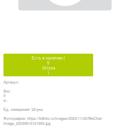
Есть в наличии (
5
Штука
)
Артикул:
Вес:
0
кг.
Ед. измерения:
Штука
Фотография:
https://ltdfoto.ru/images/2023/11/20/WeChat-
Image_20230615121953.jpg