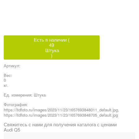
Есть в наличии (
49
Штука
)
Артикул:
Вес:
0
кг.
Ед. измерения:
Штука
Фотография:
https://ltdfoto.ru/images/2023/11/23/1657693848011_default.jpg,
https://ltdfoto.ru/images/2023/11/23/1657693848705_default.jpg
Свяжитесь с нами для получения каталога с ценами
Audi Q5