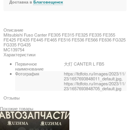
Доставка в
Благовещенск
Описание
Mitsubishi Fuso Canter FE305 FE315 FE325 FE335 FE355
FE425 FE435 FE445 FE465 FE516 FE536 FE566 FE636 FG325
FG335 FG435
MC139754
Характеристики
Первичное
大灯 CANTER L FB5
наименование
Фотография
https://ltdfoto.ru/images/2023/11/
23/1657693848011_default.jpg,
https://ltdfoto.ru/images/2023/11/
23/1657693848705_default.jpg
Отзывы
Похожие товары