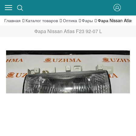
Главная
Каталог товаров
Оптика
Фары
Фара Nissan Atlas 
Фара Nissan Atlas F23 92-07 L