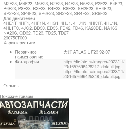
M2F23, M4F23, M6F23, N2F23, N4F23, N6F23, P2F23, P4F23,
P6F23, P8F23, R2F23, R4F23, R8F23, SH2F23, SH4F23,
SP2F23, SP4F23, SP6F23, SR2F23, SR4F23, SR8F23
Для двигателей
4HE1T, 4HF1, 4HF1N, 4HG1, 4HJ1, 4HJ1N, 4HK1T, 4HL1N,
4HL1TC, 4JG2, BD30, ED35, FD42, FD46, KA20DE, NA16S,
NA20S, QD32, TD23, TD25, TD27
260750T000
Характеристики
Первичное
大灯 ATLAS L F23 92-07
наименование
Фотография
https://ltdfoto.ru/images/2023/11/
23/1657696426217_default.jpg,
https://ltdfoto.ru/images/2023/11/
23/1657696425848_default.jpg
Отзывы
Похожие товары