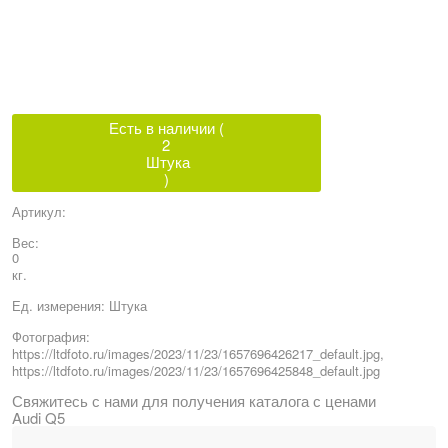
Есть в наличии (
2
Штука
)
Артикул:
Вес:
0
кг.
Ед. измерения:
Штука
Фотография:
https://ltdfoto.ru/images/2023/11/23/1657696426217_default.jpg,
https://ltdfoto.ru/images/2023/11/23/1657696425848_default.jpg
Свяжитесь с нами для получения каталога с ценами
Audi Q5