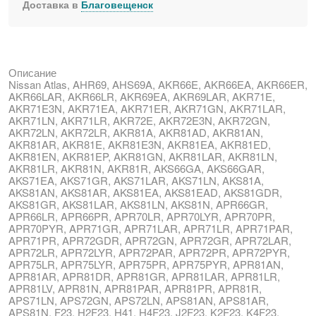
Доставка в
Благовещенск
Описание
Nissan Atlas, AHR69, AHS69A, AKR66E, AKR66EA, AKR66ER,
AKR66LAR, AKR66LR, AKR69EA, AKR69LAR, AKR71E,
AKR71E3N, AKR71EA, AKR71ER, AKR71GN, AKR71LAR,
AKR71LN, AKR71LR, AKR72E, AKR72E3N, AKR72GN,
AKR72LN, AKR72LR, AKR81A, AKR81AD, AKR81AN,
AKR81AR, AKR81E, AKR81E3N, AKR81EA, AKR81ED,
AKR81EN, AKR81EP, AKR81GN, AKR81LAR, AKR81LN,
AKR81LR, AKR81N, AKR81R, AKS66GA, AKS66GAR,
AKS71EA, AKS71GR, AKS71LAR, AKS71LN, AKS81A,
AKS81AN, AKS81AR, AKS81EA, AKS81EAD, AKS81GDR,
AKS81GR, AKS81LAR, AKS81LN, AKS81N, APR66GR,
APR66LR, APR66PR, APR70LR, APR70LYR, APR70PR,
APR70PYR, APR71GR, APR71LAR, APR71LR, APR71PAR,
APR71PR, APR72GDR, APR72GN, APR72GR, APR72LAR,
APR72LR, APR72LYR, APR72PAR, APR72PR, APR72PYR,
APR75LR, APR75LYR, APR75PR, APR75PYR, APR81AN,
APR81AR, APR81DR, APR81GR, APR81LAR, APR81LR,
APR81LV, APR81N, APR81PAR, APR81PR, APR81R,
APS71LN, APS72GN, APS72LN, APS81AN, APS81AR,
APS81N, F23, H2F23, H41, H4F23, J2F23, K2F23, K4F23,