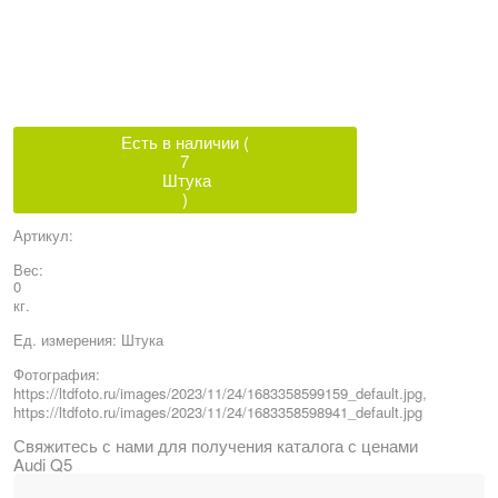
Есть в наличии (
7
Штука
)
Артикул:
Вес:
0
кг.
Ед. измерения:
Штука
Фотография:
https://ltdfoto.ru/images/2023/11/24/1683358599159_default.jpg,
https://ltdfoto.ru/images/2023/11/24/1683358598941_default.jpg
Свяжитесь с нами для получения каталога с ценами
Audi Q5