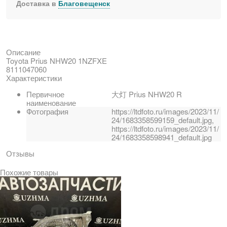
Доставка в
Благовещенск
Описание
Toyota Prius NHW20 1NZFXE
8111047060
Характеристики
Первичное
大灯 Prius NHW20 R
наименование
Фотография
https://ltdfoto.ru/images/2023/11/
24/1683358599159_default.jpg,
https://ltdfoto.ru/images/2023/11/
24/1683358598941_default.jpg
Отзывы
Похожие товары