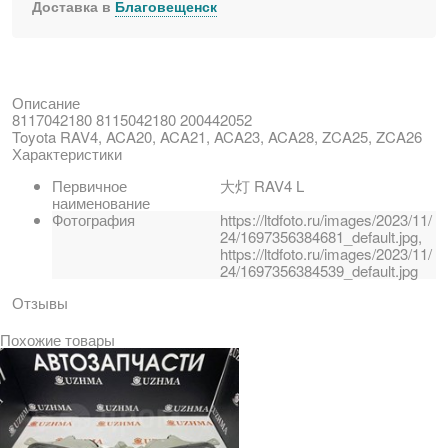
Доставка в
Благовещенск
Описание
8117042180 8115042180 200442052
Toyota RAV4, ACA20, ACA21, ACA23, ACA28, ZCA25, ZCA26
Характеристики
Первичное
大灯 RAV4 L
наименование
Фотография
https://ltdfoto.ru/images/2023/11/
24/1697356384681_default.jpg,
https://ltdfoto.ru/images/2023/11/
24/1697356384539_default.jpg
Отзывы
Похожие товары