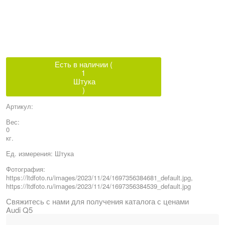
Есть в наличии (
1
Штука
)
Артикул:
Вес:
0
кг.
Ед. измерения:
Штука
Фотография:
https://ltdfoto.ru/images/2023/11/24/1697356384681_default.jpg,
https://ltdfoto.ru/images/2023/11/24/1697356384539_default.jpg
Свяжитесь с нами для получения каталога с ценами
Audi Q5