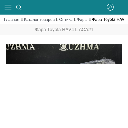
Главная
Каталог товаров
Оптика
Фары
Фара Toyota RAV4
Фара Toyota RAV4 L ACA21