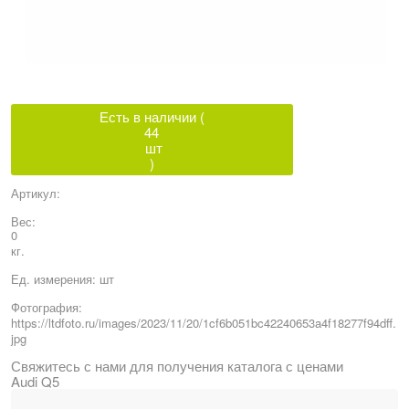
Есть в наличии (
44
шт
)
Артикул:
Вес:
0
кг.
Ед. измерения:
шт
Фотография:
https://ltdfoto.ru/images/2023/11/20/1cf6b051bc42240653a4f18277f94dff.
jpg
Свяжитесь с нами для получения каталога с ценами
Audi Q5